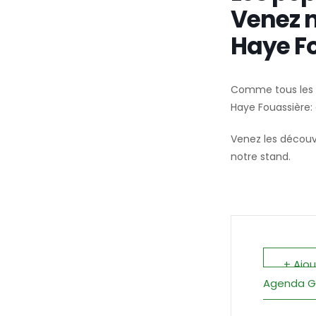
Venez n
Haye Fo
Comme tous les an
Haye Fouassière: 
Venez les découvr
notre stand.
+ Ajo
Agenda G