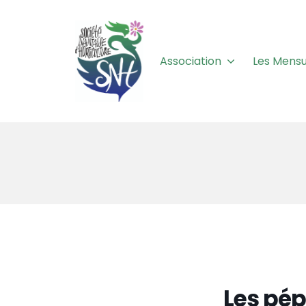
Aller
au
contenu
Association
Les Mensu
SOCIETE NANTAISE
Les pép