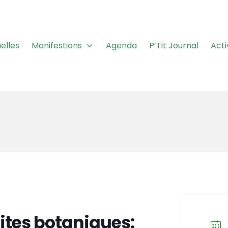
elles
Manifestions
Agenda
P’Tit Journal
Acti
 D'HORTICULTURE
ites botaniques: