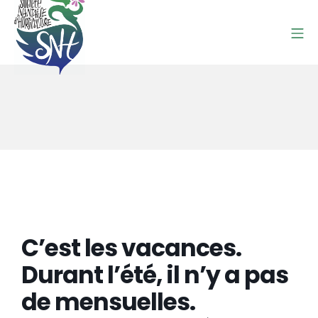
Aller
au
Me
contenu
SOCIETE NANTAISE D'HO
C’est les vacances.
Durant l’été, il n’y a pas
de mensuelles.